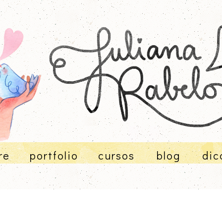
re
portfolio
cursos
blog
dic