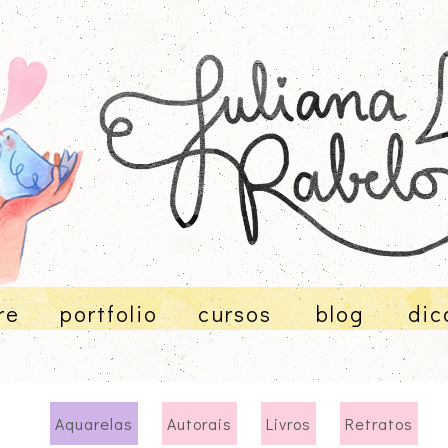
re
portfolio
cursos
blog
dic
Aquarelas
Autorais
Livros
Retratos