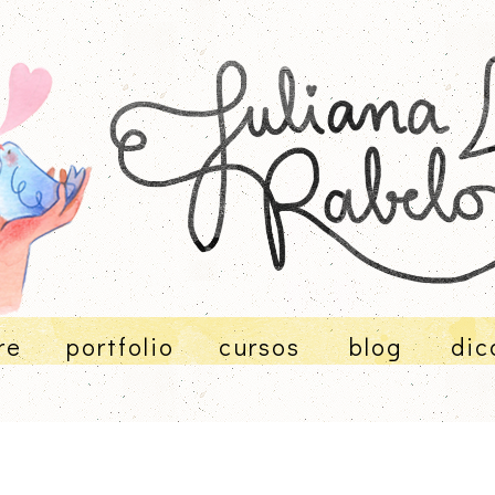
re
portfolio
cursos
blog
dic