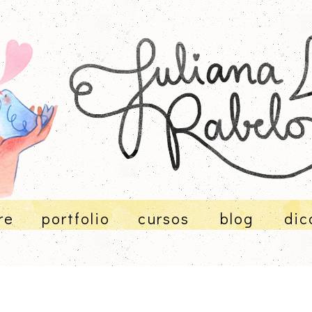
re
portfolio
cursos
blog
dic