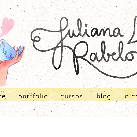
re
portfolio
cursos
blog
dic