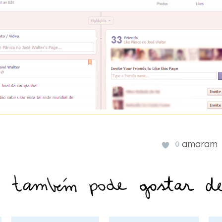
amaram
0