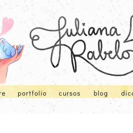
re
portfolio
cursos
blog
dic