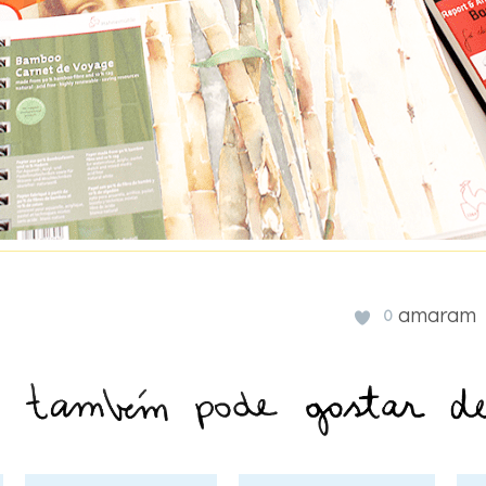
amaram
0