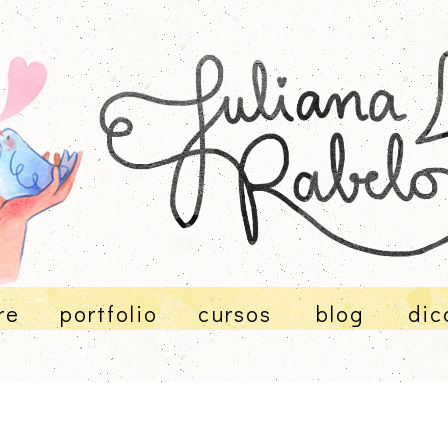
re
portfolio
cursos
blog
dic