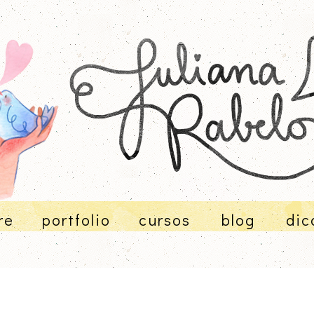
re
portfolio
cursos
blog
dic