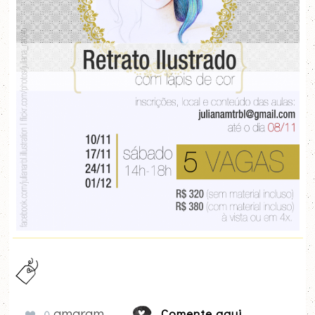
amaram
Comente aqui
0