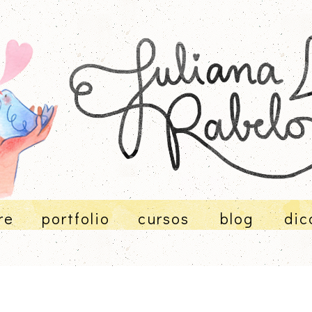
re
portfolio
cursos
blog
dic