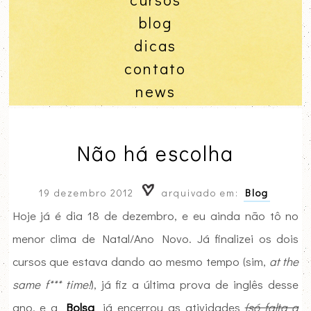
blog
dicas
contato
news
Não há escolha
19 dezembro 2012
arquivado em:
Blog
Hoje já é dia 18 de dezembro, e eu ainda não tô no
menor clima de Natal/Ano Novo. Já finalizei os dois
cursos que estava dando ao mesmo tempo (sim,
at the
same f*** time!
), já fiz a última prova de inglês desse
ano, e a
já encerrou as atividades
(só falta a
Bolsa